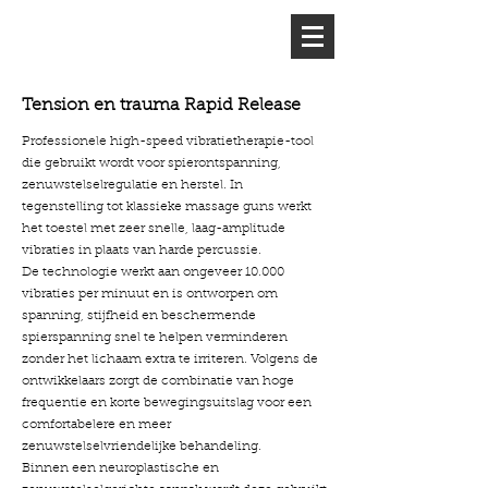
Tension en trauma Rapid Release
Professionele high-speed vibratietherapie-tool
die gebruikt wordt voor spierontspanning,
zenuwstelselregulatie en herstel. In
tegenstelling tot klassieke massage guns werkt
het toestel met zeer snelle, laag-amplitude
vibraties in plaats van harde percussie.
De technologie werkt aan ongeveer 10.000
vibraties per minuut en is ontworpen om
spanning, stijfheid en beschermende
spierspanning snel te helpen verminderen
zonder het lichaam extra te irriteren. Volgens de
ontwikkelaars zorgt de combinatie van hoge
frequentie en korte bewegingsuitslag voor een
comfortabelere en meer
zenuwstelselvriendelijke behandeling.
Binnen een neuroplastische en