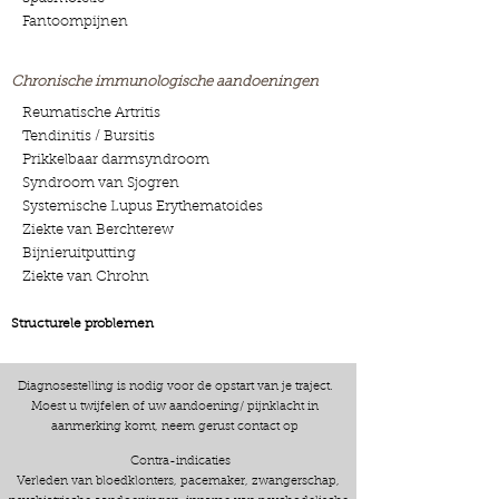
Fantoompijnen
Chronische immunologische aandoeningen
Reumatische Artritis
Tendinitis / Bursitis
Prikkelbaar darmsyndroom
Syndroom van Sjogren
Systemische Lupus Erythematoides
Ziekte van Berchterew
Bijnieruitputting
Ziekte van Chrohn
Structurele problemen
Diagnosestelling is nodig voor de opstart van je traject.
Moest u twijfelen of uw aandoening/ pijnklacht in
aanmerking komt, neem gerust contact op
Contra-indicaties
Verleden van bloedklonters, pacemaker, zwangerschap,