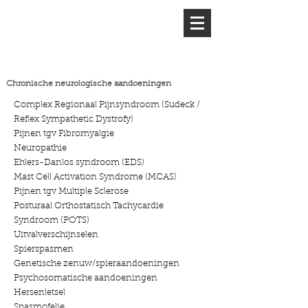
Chronische neurologische aandoeningen
Complex Regionaal Pijnsyndroom (Sudeck /
Reflex Sympathetic Dystrofy)
Pijnen tgv Fibromyalgie
Neuropathie
Ehlers-Danlos syndroom (EDS)
Mast Cell Activation Syndrome (MCAS)
Pijnen tgv Multiple Sclerose
Posturaal Orthostatisch Tachycardie
Syndroom (POTS)
Uitvalverschijnselen
Spierspasmen
Genetische zenuw/spieraandoeningen
Psychosomatische aandoeningen
Hersenletsel
Spasmofelie