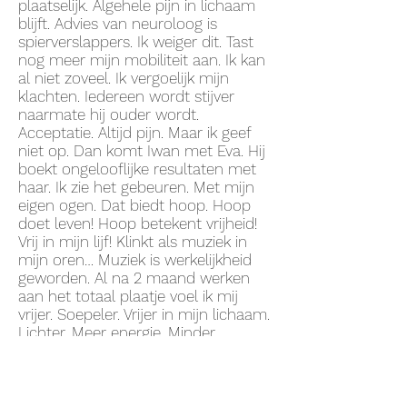
plaatselijk. Algehele pijn in lichaam
blijft. Advies van neuroloog is
spierverslappers. Ik weiger dit. Tast
nog meer mijn mobiliteit aan. Ik kan
al niet zoveel. Ik vergoelijk mijn
klachten. Iedereen wordt stijver
naarmate hij ouder wordt.
Acceptatie. Altijd pijn. Maar ik geef
niet op. Dan komt Iwan met Eva. Hij
boekt ongelooflijke resultaten met
haar. Ik zie het gebeuren. Met mijn
eigen ogen. Dat biedt hoop. Hoop
doet leven! Hoop betekent vrijheid!
Vrij in mijn lijf! Klinkt als muziek in
mijn oren… Muziek is werkelijkheid
geworden. Al na 2 maand werken
aan het totaal plaatje voel ik mij
vrijer. Soepeler. Vrijer in mijn lichaam.
Lichter. Meer energie. Minder
stijfheid. Mijn nek minder scheef.
Neuroloog merkt dit ook op.
Botuline toxine injecties worden
minder. Minder pijn. Ik geef nooit op.