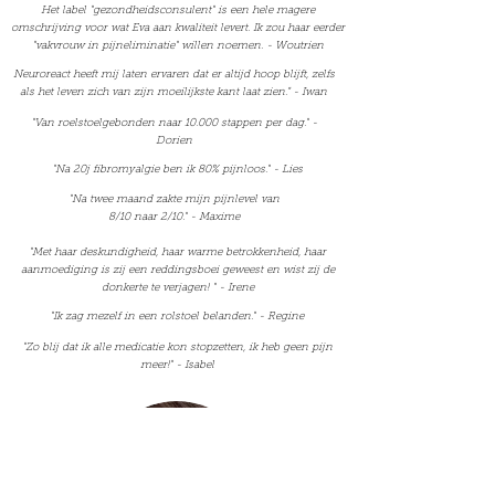
Het label "gezondheidsconsulent" is een hele magere
omschrijving voor wat Eva aan kwaliteit levert. Ik zou haar eerder
"vakvrouw in pijneliminatie" willen noemen. - Woutrien
Neuroreact heeft mij laten ervaren dat er altijd hoop blijft, zelfs
als het leven zich van zijn moeilijkste kant laat zien.” - Iwan
"Van roelstoelgebonden naar 10.000 stappen per dag." -
Dorien
"Na 20j fibromyalgie ben ik 80% pijnloos." - Lies
"Na twee maand zakte mijn pijnlevel van
8/10 naar 2/10." - Maxime
"Met haar deskundigheid, haar warme betrokkenheid, haar
aanmoediging is zij een reddingsboei geweest en wist zij de
donkerte te verjagen! " - Irene
"Ik zag mezelf in een rolstoel belanden." - Regine
"Zo blij dat ik alle medicatie kon stopzetten, ik heb geen pijn
meer!" - Isabel