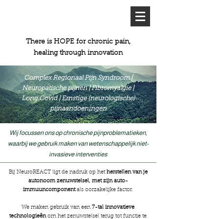
Meer patientenverhalen
There is HOPE for chronic pain,
healing through innovation
Complex Regionaal Pijn Syndroom |
Neuropatische pijnen | Fibromyalgie |
Long Covid | Ernstige (neurologische)
pijnaandoeningen
Wij focussen ons op chronische pijnproblematieken,
waarbij we gebruik maken van wetenschappelijk niet-
invasieve interventies
Bij NeuroREACT ligt de nadruk op het
herstellen van je
autonoom zenuwstelsel,
met zijn auto-
immuuncomponent
als oorzakelijke factor.
​We maken gebruik van een
7-tal innovatieve
technologieën
om het zenuwstelsel terug tot functie te