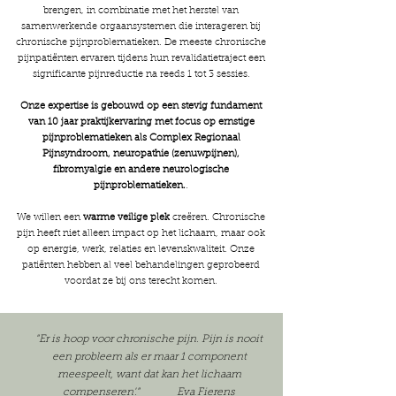
brengen, in combinatie met het herstel van
samenwerkende orgaansystemen die interageren bij
chronische pijnproblematieken. De meeste c
hronische
pijnpatiënten ervaren tijdens hun revalidatietraject een
significante pijnreductie na reeds 1 tot 3 sessies.
​
Onze expertise is gebouwd op een stevig fundament
van 10 jaar praktijkervaring met focus op ernstige
pijnproblematieken als Complex Regionaal
Pijnsyndroom, neuropathie (zenuwpijnen),
fibromyalgie en andere neurologische
pijnproblematieken.
.
We willen een
warme veilige plek
creëren. Chronische
pijn heeft niet alleen impact op het lichaam, maar ook
op energie, werk, relaties en levenskwaliteit. Onze
patiënten hebben al veel behandelingen geprobeerd
voordat ze bij ons terecht komen.
"​Er is hoop voor chronische pijn. Pijn is nooit
een probleem als er maar 1 component
meespeelt, want dat kan het lichaam
compenseren'." Eva Fierens